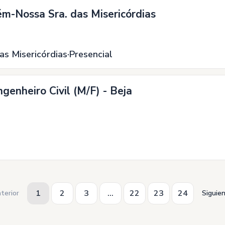
m-Nossa Sra. das Misericórdias
as Misericórdias
Presencial
ngenheiro Civil (M/F) - Beja
1
2
3
...
22
23
24
terior
Siguie